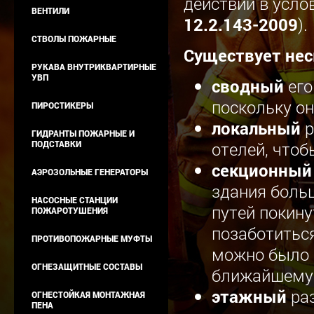
действий в усло
ВЕНТИЛИ
12.2.143-2009
).
СТВОЛЫ ПОЖАРНЫЕ
Существует нес
РУКАВА ВНУТРИКВАРТИРНЫЕ
УВП
сводный
его
поскольку он
ПИРОСТИКЕРЫ
локальный
р
ГИДРАНТЫ ПОЖАРНЫЕ И
отелей, что
ПОДСТАВКИ
секционный
АЭРОЗОЛЬНЫЕ ГЕНЕРАТОРЫ
здания больш
НАСОСНЫЕ СТАНЦИИ
путей покину
ПОЖАРОТУШЕНИЯ
позаботитьс
ПРОТИВОПОЖАРНЫЕ МУФТЫ
можно было 
ОГНЕЗАЩИТНЫЕ СОСТАВЫ
ближайшему 
этажный
раз
ОГНЕСТОЙКАЯ МОНТАЖНАЯ
ПЕНА